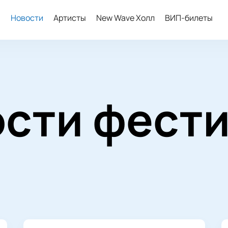
ы
Новости
Артисты
New Wave Холл
ВИП-билеты
сти фест