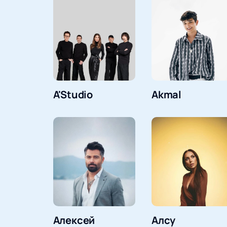
A'Studio
Akmal
Алексей
Алсу