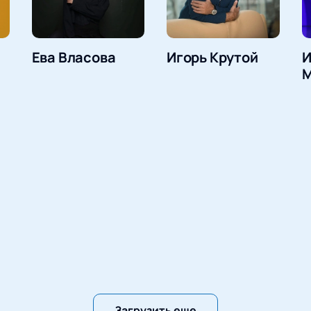
Ева Власова
Игорь Крутой
И
М
Загрузить еще