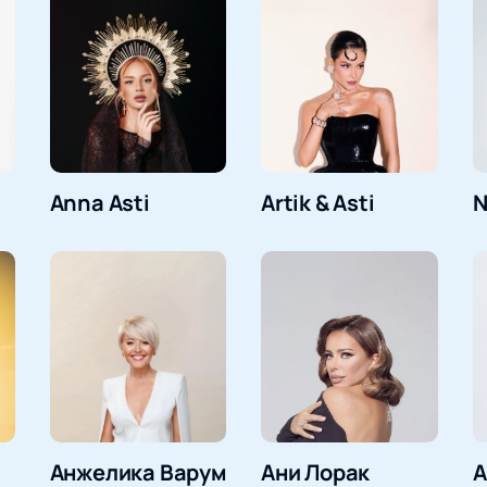
Anna Asti
Artik & Asti
N
Анжелика Варум
Ани Лорак
А