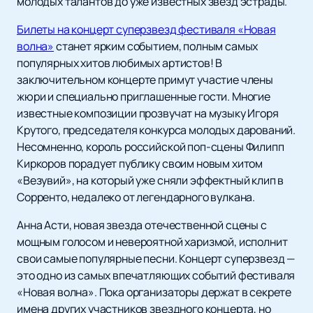
молодых талантов до уже известных звезд эстрады.
Билеты на концерт суперзвезд фестиваля «Новая
волна»
станет ярким событием, полным самых
популярных хитов любимых артистов! В
заключительном концерте примут участие члены
жюри и специально приглашенные гости. Многие
известные композиции прозвучат на музыку Игоря
Крутого, председателя конкурса молодых дарований.
Несомненно, король российской поп-сцены Филипп
Киркоров порадует публику своим новым хитом
«Везувий», на который уже сняли эффектный клип в
Сорренто, недалеко от легендарного вулкана.
Анна Асти, новая звезда отечественной сцены с
мощным голосом и невероятной харизмой, исполнит
свои самые популярные песни. Концерт суперзвезд —
это одно из самых впечатляющих событий фестиваля
«Новая волна». Пока организаторы держат в секрете
имена других участников звездного концерта, но