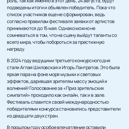
роль, так как именно в этот день, 24 августа, будут
подведены итоги и объявлен победитель. Пока что
список участников еще не сформирован, ведь
согласно правилам фестиваля заявки от артистов
принимаются до 15 мая. Однако можно не
сомневаться в том, что на сцену выйдут таланты со
всего мира, чтобы побороться за престижную
награду.
В 2024 году ведущими третьего конкурсного дня
стали Аглая Шиловская и Игорь Лантратов. Это была
яркая пара на фоне моря музыки и световых
эффектов, дарившая зрителям массу эмоций и
волнений! Голосование за «Приз зрительских
симпатий» проходило как онлайн, так и в зале.
Фестиваль славится своей международностью:
победителями конкурса становились представители
из двадцати двух стран.
В прошлом году особое впечатление оставили