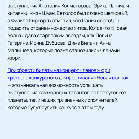
выступления Анатолия Колмагорова, Эрика Панича и
китаянки Чжэн Шуан. Ее голос был словно шелковый,
а Филипп Киркоров отметил, что Панич способен
подарить стране множество хитов. Когда-то «Новая
волна» дала старт таким звездам, как Полина
Гагарина, Ирина Дубцова, Дима Билан и Анна
Малышева, которые позже становились членами
жюри.
Приобрести билеты на концерт членов жюри
третьего конкурсного дня фестиваля «Новая волна»
— это уникальная возможность услышать
выступления как молодых талантов со всех уголков
планеты, так и наших признанных исполнителей,
которые будут судить конкурс в этом году.