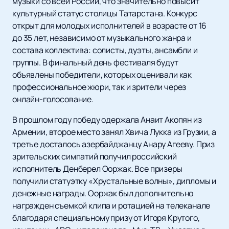
музыки со всей России, что значительно повысит
культурный статус столицы Татарстана. Конкурс
открыт для молодых исполнителей в возрасте от 16
до 35 лет, независимо от музыкального жанра и
состава коллектива: солисты, дуэты, ансамбли и
группы. В финальный день фестиваля будут
объявлены победители, которых оценивали как
профессиональное жюри, так и зрители через
онлайн-голосование.
В прошлом году победу одержала Анаит Акопян из
Армении, второе место занял Хвича Лукка из Грузии, а
третье досталось азербайджанцу Анару Агееву. Приз
зрительских симпатий получил российский
исполнитель Денберел Ооржак. Все призеры
получили статуэтку «Хрустальные волны», дипломы и
денежные награды. Ооржак был дополнительно
награжден съемкой клипа и ротацией на телеканале
благодаря специальному призу от Игоря Крутого,