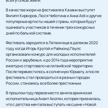
всех уголков земли.
В качестве жюри на фестивале в Казани выступят
Филипп Киркоров, Люся Чеботина и Анна Asti и другие
популярные артисты нашей страны, которые будут
оценивать участников в течении трех конкурсных
дней по бальной системе.
Фестиваль зародился в Латвии еще в далеком 2022
году, когда Игорь Крутой и Раймонд Паулс
организовали конкурс для молодых исполнителей
России и зарубежья, и до 2014 года мероприятие
ежегодно стартовало на латвийской территории.
После переместилось в солнечную Юрмалу, а после
фестиваль стал проводиться в разных городах
России, становясь все более престижным.
В прошлом году первое место заняла армянская
исполнительница Анаит Акопян, которая призналась,
что с детства мечтала выступать на сцене «Новой