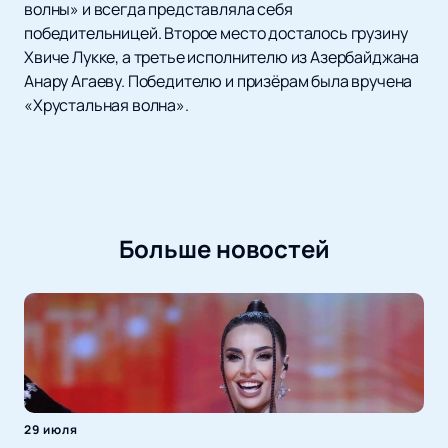
волны» и всегда представляла себя
победительницей. Второе место досталось грузину
Хвиче Лукке, а третье исполнителю из Азербайджана
Анару Агаеву. Победителю и призёрам была вручена
«Хрустальная волна».
Больше новостей
29 июля