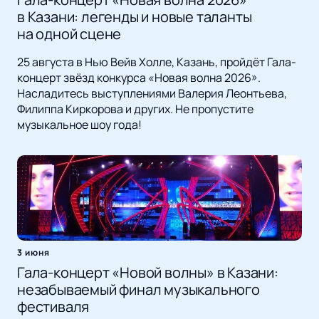
в Казани: легенды и новые таланты
на одной сцене
25 августа в Нью Вейв Холле, Казань, пройдёт Гала-
концерт звёзд конкурса «Новая волна 2026».
Насладитесь выступлениями Валерия Леонтьева,
Филиппа Киркорова и других. Не пропустите
музыкальное шоу года!
3 июня
Гала-концерт «Новой волны» в Казани:
незабываемый финал музыкального
фестиваля