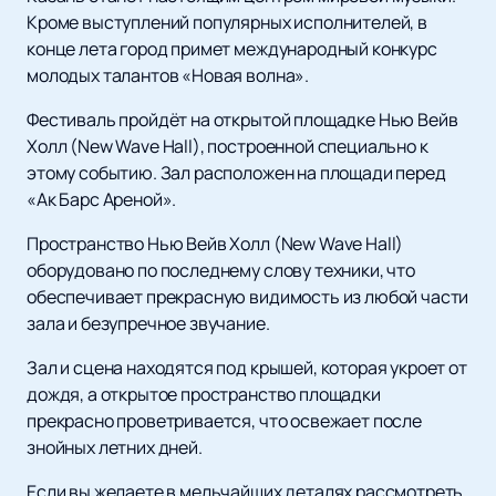
Кроме выступлений популярных исполнителей, в
конце лета город примет международный конкурс
молодых талантов «Новая волна».
Фестиваль пройдёт на открытой площадке Нью Вейв
Холл (New Wave Hall), построенной специально к
этому событию. Зал расположен на площади перед
«Ак Барс Ареной».
Пространство Нью Вейв Холл (New Wave Hall)
оборудовано по последнему слову техники, что
обеспечивает прекрасную видимость из любой части
зала и безупречное звучание.
Зал и сцена находятся под крышей, которая укроет от
дождя, а открытое пространство площадки
прекрасно проветривается, что освежает после
знойных летних дней.
Если вы желаете в мельчайших деталях рассмотреть