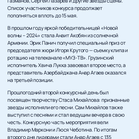
Газманов, Сергей Лазарев и другие звезды сцены.
Список участников конкурса продолжает
пополняться вплоть до 15 мая.
В прошлом году яркой победительницей «Новой
волны – 2024» стала Анаит Акобян из солнечной
Армении. Эрик Панич получил специальный приз от
председателя жюри Игоря Крутого — съемку клипа и
ротацию на телеканале «МУЗ-ТВ». Грузинский
исполнитель Хвича Лукка завоевал второе место, а
представитель Азербайджана Анар Агаев оказался
на третьей позиции.
Прошлогодний второй конкурсный день был
посвящен творчеству Стаса Михайлова: признанные
звезды исполняли его песни. Сам Михайлов также
выступил с песнями и стал ведущим вечера в свою
честь. Конкурсную часть мероприятия вели
Владимир Маркони и Люся Чеботина. По итогам
второго дня лидерами стали Анар Агаев с 135