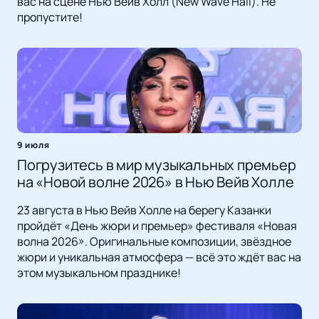
вас на сцене Нью Вейв Холл (New Wave Hall). Не
пропустите!
9 июля
Погрузитесь в мир музыкальных премьер
на «Новой волне 2026» в Нью Вейв Холле
23 августа в Нью Вейв Холле на берегу Казанки
пройдёт «День жюри и премьер» фестиваля «Новая
волна 2026». Оригинальные композиции, звёздное
жюри и уникальная атмосфера — всё это ждёт вас на
этом музыкальном празднике!