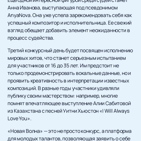
Еще одной интересной фигурой среди судей станет
Анна Иванова, выступающая под псевдонимом
AnyaNova. Она уже успела зарекомендовать себя как
успешный композитор и исполнительница. Ее свежий
взгляд обещает добавить элемент неожиданности в
процесс судейства.
Третий конкурсный день будет посвящен исполнению
мировых хитов, что станет серьезным испытанием
для участников от 16 до 35 лет. Им предстоит не
только продемонстрировать вокальные данные, но и
проявить креативность в интерпретации известных
композиций. В разные годы участники удивляли
публику своим мастерством: например, многие
помнят впечатляющее выступление Алии Сабитовой
из Казахстана с песней Уитни Хьюстон «I Will Always
Love You».
«Новая Волна» — это не просто конкурс, а платформа
для молодых талантов, позволяющая заявить о себе