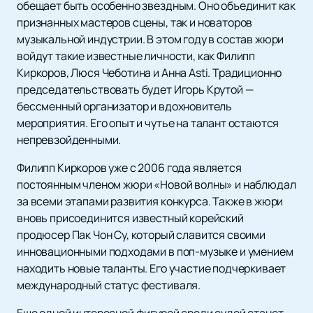
обещает быть особенно звездным. Оно объединит как
признанных мастеров сцены, так и новаторов
музыкальной индустрии. В этом году в состав жюри
войдут такие известные личности, как Филипп
Киркоров, Люся Чеботина и Анна Asti. Традиционно
председательствовать будет Игорь Крутой —
бессменный организатор и вдохновитель
мероприятия. Его опыт и чутье на талант остаются
непревзойденными.
Филипп Киркоров уже с 2006 года является
постоянным членом жюри «Новой волны» и наблюдал
за всеми этапами развития конкурса. Также в жюри
вновь присоединится известный корейский
продюсер Пак Чон Су, который славится своими
инновационными подходами в поп-музыке и умением
находить новые таланты. Его участие подчеркивает
международный статус фестиваля.