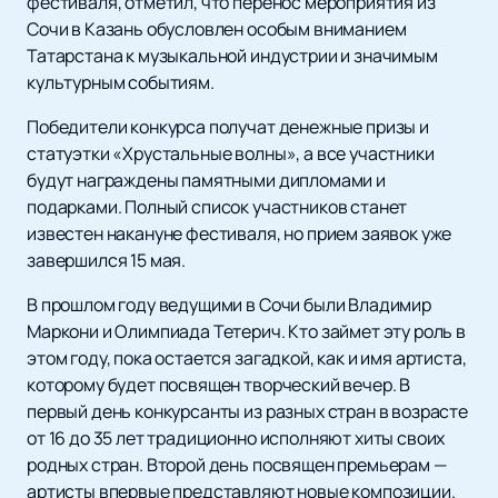
фестиваля, отметил, что перенос мероприятия из
Сочи в Казань обусловлен особым вниманием
Татарстана к музыкальной индустрии и значимым
культурным событиям.
Победители конкурса получат денежные призы и
статуэтки «Хрустальные волны», а все участники
будут награждены памятными дипломами и
подарками. Полный список участников станет
известен накануне фестиваля, но прием заявок уже
завершился 15 мая.
В прошлом году ведущими в Сочи были Владимир
Маркони и Олимпиада Тетерич. Кто займет эту роль в
этом году, пока остается загадкой, как и имя артиста,
которому будет посвящен творческий вечер. В
первый день конкурсанты из разных стран в возрасте
от 16 до 35 лет традиционно исполняют хиты своих
родных стран. Второй день посвящен премьерам —
артисты впервые представляют новые композиции.