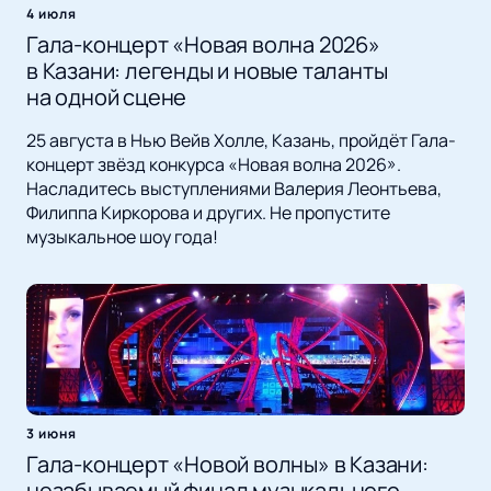
4 июля
Гала-концерт «Новая волна 2026»
в Казани: легенды и новые таланты
на одной сцене
25 августа в Нью Вейв Холле, Казань, пройдёт Гала-
концерт звёзд конкурса «Новая волна 2026».
Насладитесь выступлениями Валерия Леонтьева,
Филиппа Киркорова и других. Не пропустите
музыкальное шоу года!
3 июня
Гала-концерт «Новой волны» в Казани:
незабываемый финал музыкального