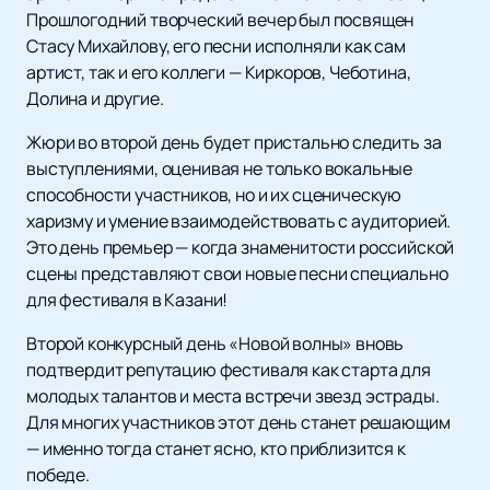
Прошлогодний творческий вечер был посвящен
Стасу Михайлову, его песни исполняли как сам
артист, так и его коллеги — Киркоров, Чеботина,
Долина и другие.
Жюри во второй день будет пристально следить за
выступлениями, оценивая не только вокальные
способности участников, но и их сценическую
харизму и умение взаимодействовать с аудиторией.
Это день премьер — когда знаменитости российской
сцены представляют свои новые песни специально
для фестиваля в Казани!
Второй конкурсный день «Новой волны» вновь
подтвердит репутацию фестиваля как старта для
молодых талантов и места встречи звезд эстрады.
Для многих участников этот день станет решающим
— именно тогда станет ясно, кто приблизится к
победе.