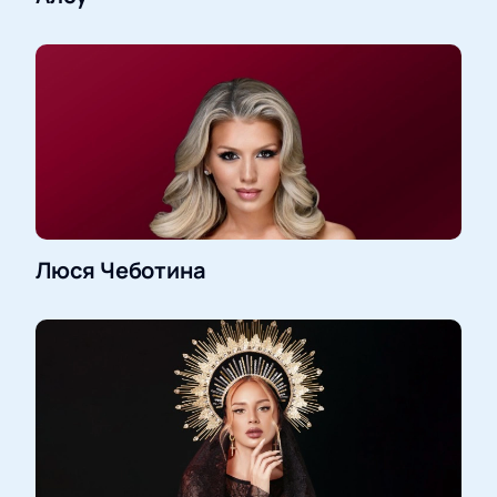
Люся Чеботина