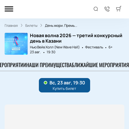
Главная
Билеты
День жюри. Премь...
Новая волна 2026 — третий конкурсный
день в Казани
Нью Вейв Холл (New Wave Hall)
Фестиваль
6+
23 авг.
19:30
МЕРОПРИЯТИИ
НАШИ ПРЕИМУЩЕСТВА
БЛИЖАЙШИЕ МЕРОПРИЯТИЯ