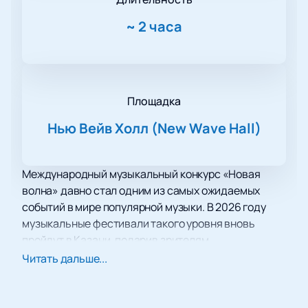
~
2 часа
Площадка
Нью Вейв Холл (New Wave Hall)
Международный музыкальный конкурс «Новая
волна» давно стал одним из самых ожидаемых
событий в мире популярной музыки. В 2026 году
музыкальные фестивали такого уровня вновь
пройдут в Казани, подарив зрителям
незабываемую атмосферу музыкального
Читать дальше...
праздника. Третий конкурсный день обещает быть
особенно насыщенным: зрителей ждут новые
песни, яркие номера популярных артистов, борьба