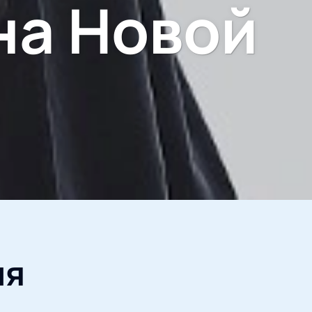
на Новой
ия