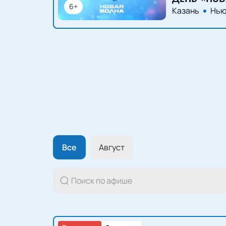
6+
Казань
Нью
Все
Август