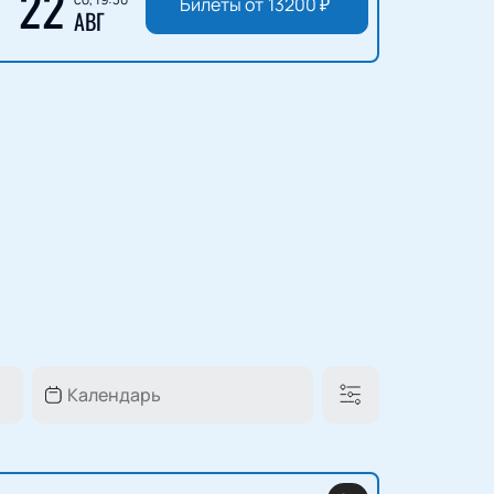
22
Билеты от
13200
₽
АВГ