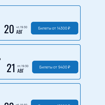
20
чт, 19:30
Билеты от
14300
₽
АВГ
Ь
21
пт, 19:30
Билеты от
9400
₽
АВГ
сб, 19:30