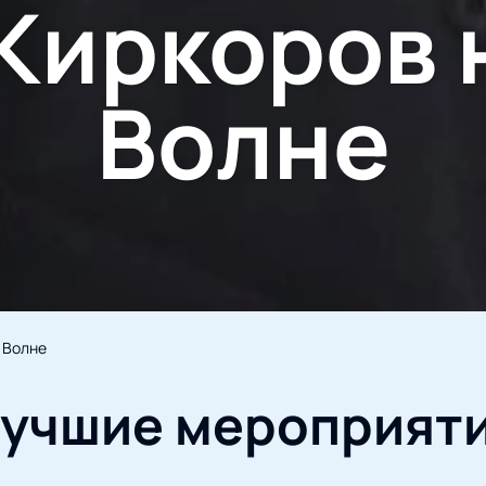
Киркоров 
Волне
 Волне
учшие мероприят