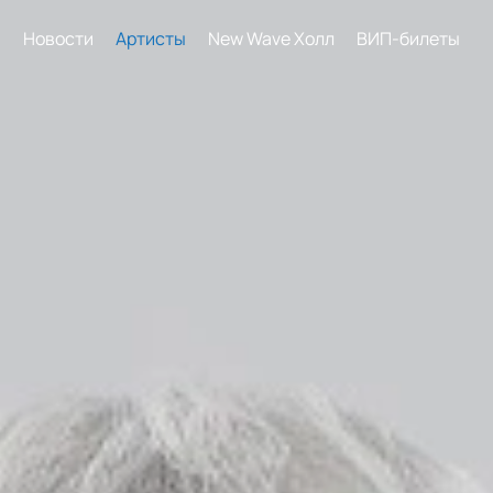
ы
Новости
Артисты
New Wave Холл
ВИП-билеты