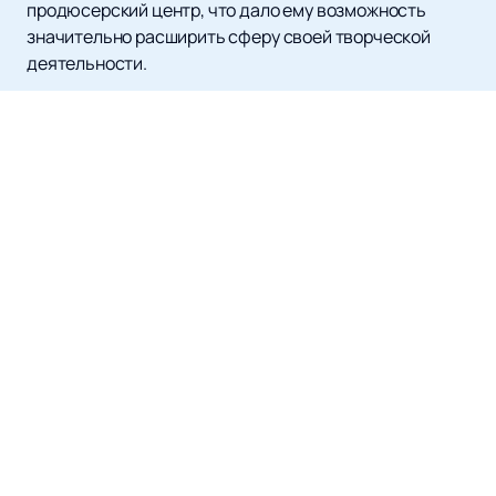
продюсерский центр, что дало ему возможность
значительно расширить сферу своей творческой
деятельности.
В 2002 году Матвиенко взял на себя роль продюсера
и руководителя музыкального проекта «Фабрика
Звёзд-1» на Первом канале, а в 2004 году — «Фабрики
Звёзд-5». Эти проекты стали стартовой площадкой
для многих талантливых исполнителей и сыграли
значимую роль в развитии российской эстрады.
В 2014 году Игорь Матвиенко занял важное место в
музыкальной индустрии, став музыкальным
продюсером церемоний открытия и закрытия XXII
зимних Олимпийских игр в Сочи. Особого внимания
заслуживает его работа над аранжировкой для
трогательной сцены закрытия «Зеркальный мир», где
он объединил композиции Эдуарда Артемьева и
Александры Пахмутовой.