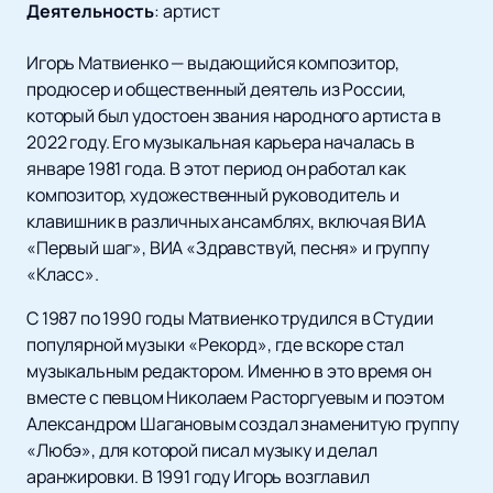
Деятельность
:
артист
Игорь Матвиенко — выдающийся композитор,
продюсер и общественный деятель из России,
который был удостоен звания народного артиста в
2022 году. Его музыкальная карьера началась в
январе 1981 года. В этот период он работал как
композитор, художественный руководитель и
клавишник в различных ансамблях, включая ВИА
«Первый шаг», ВИА «Здравствуй, песня» и группу
«Класс».
С 1987 по 1990 годы Матвиенко трудился в Студии
популярной музыки «Рекорд», где вскоре стал
музыкальным редактором. Именно в это время он
вместе с певцом Николаем Расторгуевым и поэтом
Александром Шагановым создал знаменитую группу
«Любэ», для которой писал музыку и делал
аранжировки. В 1991 году Игорь возглавил