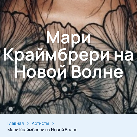
Мари
Краймбрери на
Новой Волне
Главная
Артисты
Мари Краймбрери на Новой Волне