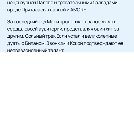
нецензурной Палево и трогательными балладами
вроде Пряталась в ванной и AMORE.
За последний год Мари продолжает завоевывать
сердца своей аудитории, представляя один хит за
другим. Сольный трек Если устал и великолепные
дуэты с Биланом, Звонким и Кокой подтверждают ее
непревзойденный талант.
Мари Краймбрери не следует трендам, она их задает.
Ее тексты — это живой опыт, переданный через
музыку. Она живет каждым словом, и это делает ее
музыку неповторимой.
Если вы хотите оценить талант этой уникальной
артистки и насладиться ее выступлениями, не
забудьте
купить билеты
на нашем сайте. У нас вы
легко и быстро сможете найти расписание ее
мероприятий и афишу, чтобы не упустить шанс
окунуться в мир музыки Мари Краймбрери. Не