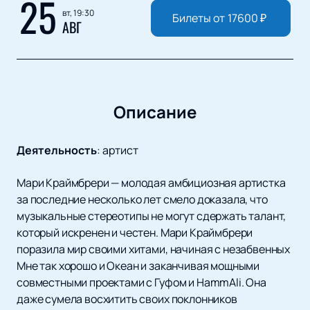
25
вт, 19:30
Билеты от
17600
₽
АВГ
Описание
Деятельность
:
артист
Мари Краймбрери — молодая амбициозная артистка
за последние несколько лет смело доказала, что
музыкальные стереотипы не могут сдержать талант,
который искренен и честен. Мари Краймбрери
поразила мир своими хитами, начиная с незабвенных
Мне так хорошо и Океан и заканчивая мощными
совместными проектами с Гуфом и HammAli. Она
даже сумела восхитить своих поклонников