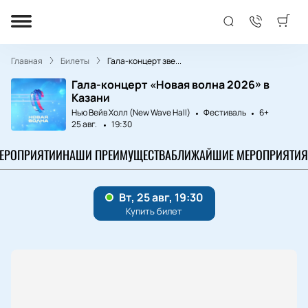
Главная
Билеты
Гала-концерт зве...
Гала-концерт «Новая волна 2026» в
Казани
Нью Вейв Холл (New Wave Hall)
Фестиваль
6+
25 авг.
19:30
МЕРОПРИЯТИИ
НАШИ ПРЕИМУЩЕСТВА
БЛИЖАЙШИЕ МЕРОПРИЯТИЯ