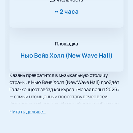
~
2 часа
Площадка
Нью Вейв Холл (New Wave Hall)
Казань превратится в музыкальную столицу
страны: в Нью Вейв Холл (New Wave Hall) пройдёт
Гала-концерт звёзд конкурса «Новая волна 2026»
— самый насыщенный по составу вечер всей
фестивальной недели. На одной сцене соберутся
Валерий Леонтьев, Филипп Киркоров, Стас
Читать дальше...
Михайлов, Николай Басков, Дима Билан, Михаил
Шуфутинский, Олег Газманов, Люся Чеботина, Ани
Лорак, Сосо Павлиашвили, группы «Комната