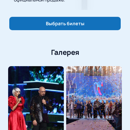
Стоимость билетов на музыкальный
вечер в Казани
Выбрать билеты
Стоимость билетов варьируется в зависимости от
сектора и ряда. Актуальные цены и схема зала — на
нашем сайте.
Галерея
Купить билеты на Гала-концерт звезд
«Новая волна 2026» в Нью Вейв Холле
онлайн с выбором мест
На нашем сайте можно
купить билеты на Гала-
концерт звёзд «Новая волна 2026» в Казани
.
Выберите удобные места на схеме зала, заполните
форму и оплатите заказ. Электронные билеты
придут на почту сразу после оплаты. Подлинность
билетов гарантирована.