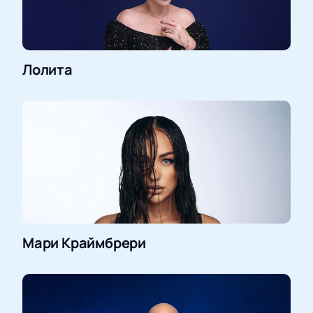
Лолита
Мари Краймбрери