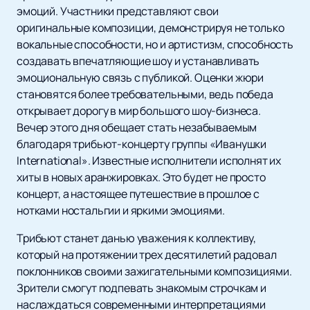
эмоций. Участники представляют свои
оригинальные композиции, демонстрируя не только
вокальные способности, но и артистизм, способность
создавать впечатляющие шоу и устанавливать
эмоциональную связь с публикой. Оценки жюри
становятся более требовательными, ведь победа
открывает дорогу в мир большого шоу-бизнеса.
Вечер этого дня обещает стать незабываемым
благодаря трибьют-концерту группы «Иванушки
International». Известные исполнители исполнят их
хиты в новых аранжировках. Это будет не просто
концерт, а настоящее путешествие в прошлое с
нотками ностальгии и яркими эмоциями.
Трибьют станет данью уважения к коллективу,
который на протяжении трех десятилетий радовал
поклонников своими зажигательными композициями.
Зрители смогут подпевать знакомым строчкам и
наслаждаться современными интерпретациями