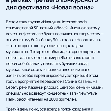
дня фестиваля «Новая волна»
В этом году группа «Иванушки International»
отмечает свой 30-летний юбилей. Именно поэтому
вечер на фестивале будет посвящен их творчеству —
знаменитому бойз-бенду 90-х годов. «Новая волна»
— это не просто конкурсная площадка для
музыкантов. Это яркое событие, которое открывает
новые таланты со всего мира. Фестиваль ставит
перед собой задачу выявлять будущих звезд
музыкальной сцены и предоставлять им шанс
заявить о себе перед широкой аудиторией. В этом
году мероприятие переехало из Сочи в Казань. На
берегу реки Казанки рядом с Центром семьи «Казан»
специально возведут концертный зал «New Wave
Hall», рассчитанный на 2800 зрителей.
Третий день конкурса всегда полон ожидания и