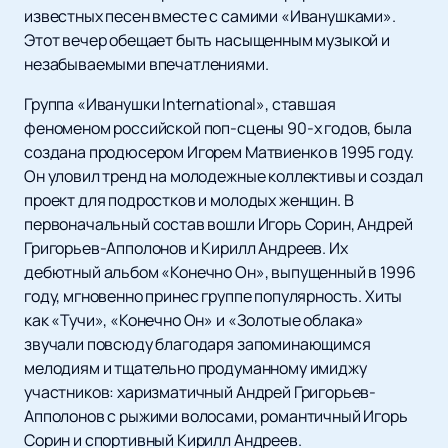
известных песен вместе с самими «Иванушками».
Этот вечер обещает быть насыщенным музыкой и
незабываемыми впечатлениями.
Группа «Иванушки International», ставшая
феноменом российской поп-сцены 90-х годов, была
создана продюсером Игорем Матвиенко в 1995 году.
Он уловил тренд на молодежные коллективы и создал
проект для подростков и молодых женщин. В
первоначальный состав вошли Игорь Сорин, Андрей
Григорьев-Апполонов и Кирилл Андреев. Их
дебютный альбом «Конечно Он», выпущенный в 1996
году, мгновенно принес группе популярность. Хиты
как «Тучи», «Конечно Он» и «Золотые облака»
звучали повсюду благодаря запоминающимся
мелодиям и тщательно продуманному имиджу
участников: харизматичный Андрей Григорьев-
Апполонов с рыжими волосами, романтичный Игорь
Сорин и спортивный Кирилл Андреев.