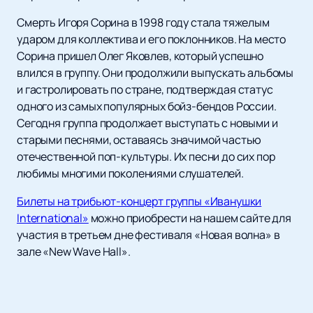
Смерть Игоря Сорина в 1998 году стала тяжелым
ударом для коллектива и его поклонников. На место
Сорина пришел Олег Яковлев, который успешно
влился в группу. Они продолжили выпускать альбомы
и гастролировать по стране, подтверждая статус
одного из самых популярных бойз-бендов России.
Сегодня группа продолжает выступать с новыми и
старыми песнями, оставаясь значимой частью
отечественной поп-культуры. Их песни до сих пор
любимы многими поколениями слушателей.
Билеты на трибьют-концерт группы «Иванушки
International»
можно приобрести на нашем сайте для
участия в третьем дне фестиваля «Новая волна» в
зале «New Wave Hall».