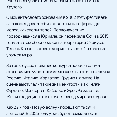
Раиса Республики, мэра Казани и маэстро Игоря
Крутого.
С момента своего основания в 2002 году фестиваль
зарекомендовал себя как важная платформа для
молодых исполнителей. Первоначально
проводившийся в Юрмале, он переехал в Сочи в 2015
году, а затем обосновался на территории Сириуса.
Теперь Казань готовится принять гостей из разных
уголков мира.
За годы существования конкурса победителями
становились участники из множества стран, включая
Россию, Италию, Хорватию, Грузию и другие. На
сцене выступали такие знаменитости, как Нелли
Фуртадо, Монсеррат Кабалье и Эрос Рамазотти.
Жюри традиционно включает звезд мирового уровня.
Каждый год «Новую волну» посещают тысячи
зрителей. В 2025 году у вас будет возможность