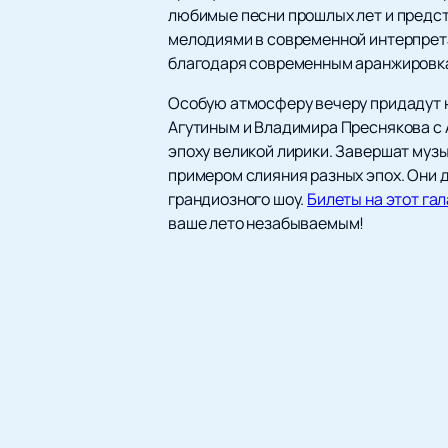
любимые песни прошлых лет и предст
мелодиями в современной интерпрета
благодаря современным аранжировк
Особую атмосферу вечеру придадут 
Агутиным и Владимира Преснякова с 
эпоху великой лирики. Завершат муз
примером слияния разных эпох. Они д
грандиозного шоу.
Билеты на этот га
ваше лето незабываемым!