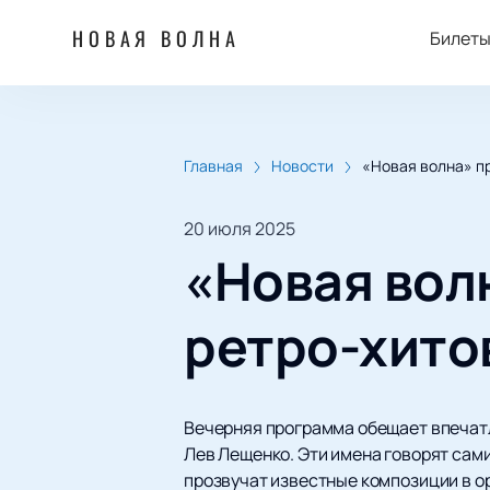
НОВАЯ ВОЛНА
Билет
Главная
Новости
«Новая волна» пр
20 июля 2025
«Новая вол
ретро-хитов
Вечерняя программа обещает впечатл
Лев Лещенко. Эти имена говорят сами
прозвучат известные композиции в о