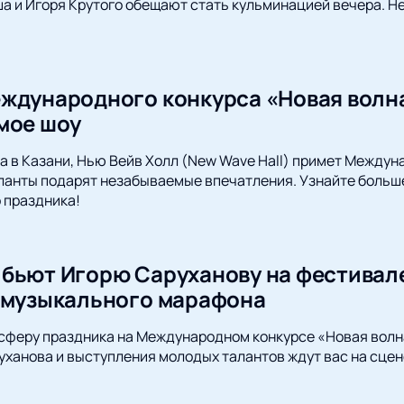
 и Игоря Крутого обещают стать кульминацией вечера. Не
ждународного конкурса «Новая волна»
мое шоу
да в Казани, Нью Вейв Холл (New Wave Hall) примет Между
ланты подарят незабываемые впечатления. Узнайте больше
 праздника!
бьют Игорю Саруханову на фестивале
 музыкального марафона
сферу праздника на Международном конкурсе «Новая волна
уханова и выступления молодых талантов ждут вас на сцене