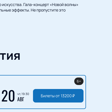
о искусства. Гала-концерт «Новой волны»
льные эффекты. Не пропустите это
тия
6+
20
чт, 19:30
Билеты от
13200
₽
АВГ