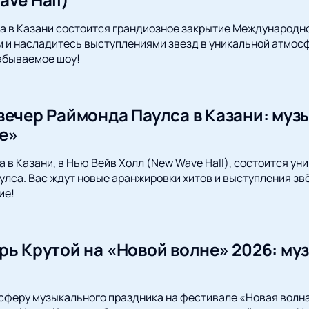
да в Казани состоится грандиозное закрытие Международно
 и насладитесь выступлениями звезд в уникальной атмосф
абываемое шоу!
вечер Раймонда Паулса в Казани: муз
е»
да в Казани, в Нью Вейв Холл (New Wave Hall), состоится у
лса. Вас ждут новые аранжировки хитов и выступления звё
ие!
рь Крутой на «Новой волне» 2026: му
сферу музыкального праздника на фестивале «Новая волна