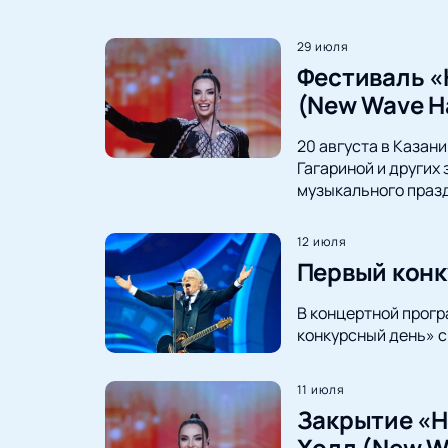
29 июля
Фестиваль «
(New Wave Ha
20 августа в Казан
Гагариной и других 
музыкального праз
12 июля
Первый конк
В концертной прогр
конкурсный день» с
11 июля
Закрытие «Н
Холл (New Wa