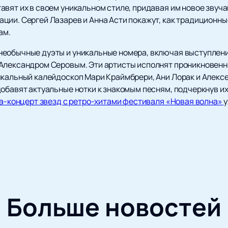
авят их в своем уникальном стиле, придавая им новое звуч
ции. Сергей Лазарев и Анна Асти покажут, как традиционны
ам.
необычные дуэты и уникальные номера, включая выступлен
Александром Серовым. Эти артисты исполнят проникновенн
ыкальный калейдоскоп Мари Краймбрери, Ани Лорак и Алексе
обавят актуальные нотки к знакомым песням, подчеркнув их
ла-концерт звезд с ретро-хитами фестиваля «Новая волна»
у
Больше новостей