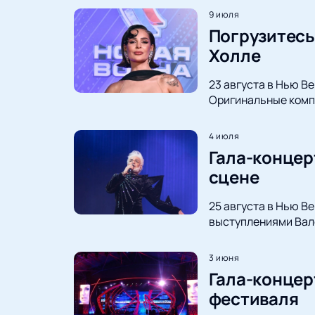
9 июля
Погрузитесь
Холле
23 августа в Нью В
Оригинальные компо
4 июля
Гала-концер
сцене
25 августа в Нью В
выступлениями Вале
3 июня
Гала-концер
фестиваля