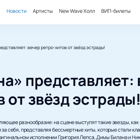
ы
Новости
Артисты
New Wave Холл
ВИП-билеты
едставляет: вечер ретро-хитов от звёзд эстрады!
на» представляет:
 от звёзд эстрады
яющее разнообразие: на сцене выступят такие звезды, как 
 за себя, представляя бессмертные хиты, которые стали кл
ригинальном исполнении Григория Лепса, Димы Билана и Ни