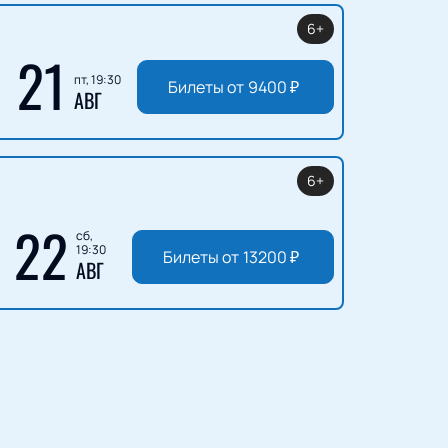
6+
21
пт, 19:30
Билеты от
9400
₽
АВГ
6+
22
сб,
19:30
Билеты от
13200
₽
АВГ