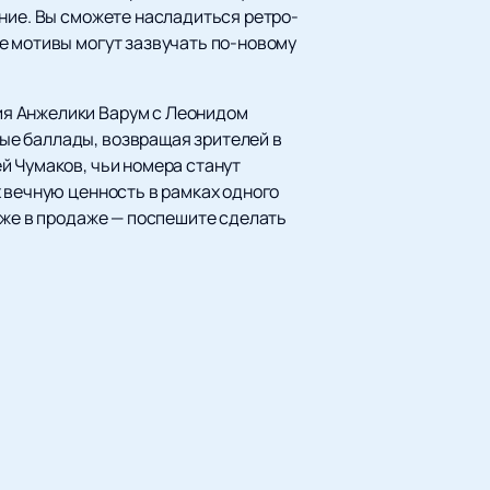
ание. Вы сможете насладиться ретро-
е мотивы могут зазвучать по-новому
ия Анжелики Варум с Леонидом
ые баллады, возвращая зрителей в
й Чумаков, чьи номера станут
 вечную ценность в рамках одного
же в продаже — поспешите сделать