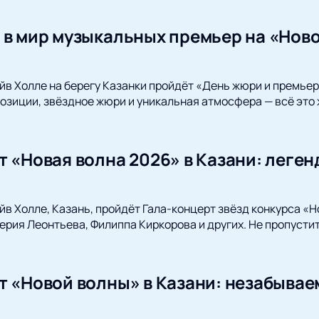
 в мир музыкальных премьер на «Ново
ейв Холле на берегу Казанки пройдёт «День жюри и премье
зиции, звёздное жюри и уникальная атмосфера — всё это 
т «Новая волна 2026» в Казани: леген
ейв Холле, Казань, пройдёт Гала-концерт звёзд конкурса «
рия Леонтьева, Филиппа Киркорова и других. Не пропустит
т «Новой волны» в Казани: незабыва